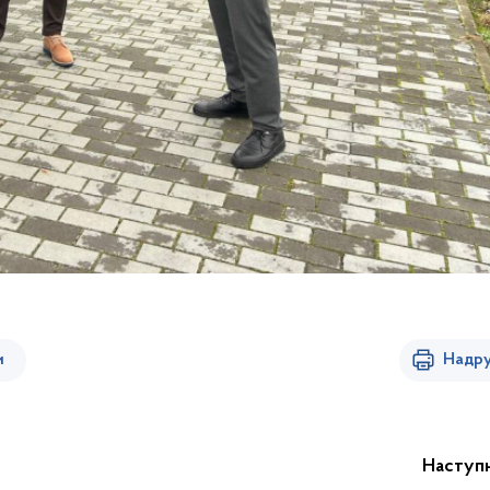
и
Надру
Наступ