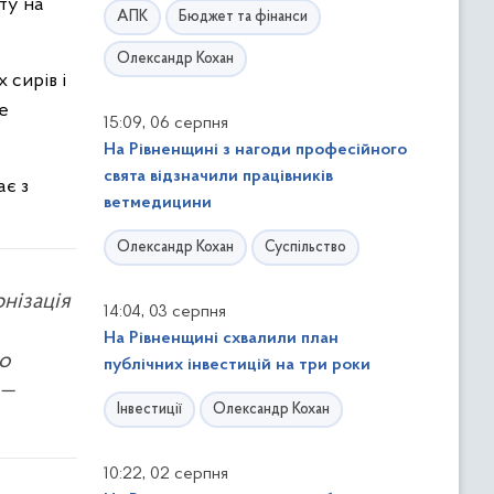
ту на
АПК
Бюджет та фінанси
Олександр Кохан
 сирів і
е
,
15:09
06 серпня
На Рівненщині з нагоди професійного
свята відзначили працівників
ає з
ветмедицини
Олександр Кохан
Суспільство
нізація
,
14:04
03 серпня
На Рівненщині схвалили план
го
публічних інвестицій на три роки
 —
Інвестиції
Олександр Кохан
,
10:22
02 серпня