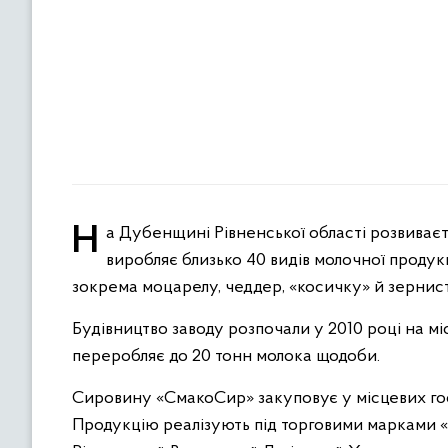
На Дубенщині Рівненської області розвивається молокопереробне підприємство «СмакоСир». Компанія
виробляє близько 40 видів молочної продукц
зокрема моцарелу, чеддер, «косичку» й зернис
Будівництво заводу розпочали у 2010 році на м
переробляє до 20 тонн молока щодоби.
Сировину «СмакоСир» закуповує у місцевих госп
Продукцію реалізують під торговими марками «