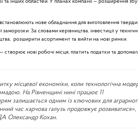
ої та інших областей. У планах компанії — розширення збу
 встановлюють нове обладнання для виготовлення твердих
заморозки. За словами керівництва, інвестиції у технічн
цтва, розширити асортимент та вийти на нові ринки.
створює нові робочі місця, платить податки та допомаг
итку місцевої економіки, коли технологічна модер
омадою. На Рівненщині нині працює 11
рям залишається одним із ключових для аграрно
єнний час харчова галузь продовжує розвиватися»,
ОДА Олександр Кохан.