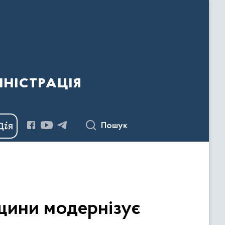
ністрація
Пошук
щини модернізує