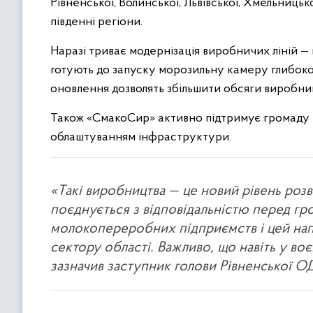
Рівненської, Волинської, Львівської, Хмельницьк
південні регіони.
Наразі триває модернізація виробничих ліній —
готують до запуску морозильну камеру глибокої 
оновлення дозволять збільшити обсяги виробни
Також «СмакоСир» активно підтримує громаду — 
облаштуванням інфраструктури.
«Такі виробництва — це новий рівень розв
поєднується з відповідальністю перед гр
молокопереробних підприємств і цей нап
сектору області. Важливо, що навіть у во
зазначив заступник голови Рівненської 