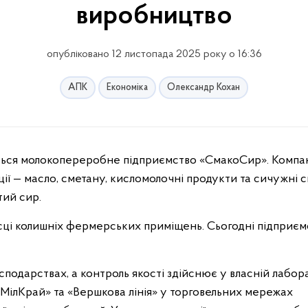
виробництво
опубліковано 12 листопада 2025 року о 16:36
АПК
Економіка
Олександр Кохан
ії — масло, сметану, кисломолочні продукти та сичужні с
тий сир.
ісці колишніх фермерських приміщень. Сьогодні підприєм
одарствах, а контроль якості здійснює у власній лабора
МілКрай» та «Вершкова лінія» у торговельних мережах