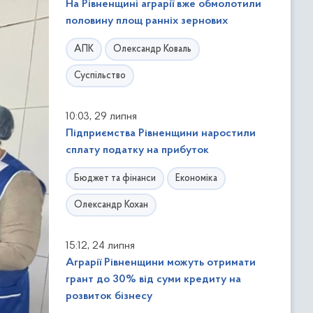
На Рівненщині аграрії вже обмолотили
половину площ ранніх зернових
АПК
Олександр Коваль
Суспільство
,
10:03
29 липня
Підприємства Рівненщини наростили
сплату податку на прибуток
Бюджет та фінанси
Економіка
Олександр Кохан
,
15:12
24 липня
Аграрії Рівненщини можуть отримати
грант до 30% від суми кредиту на
розвиток бізнесу