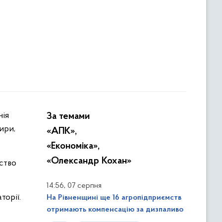
За темами
ири,
«АПК»,
«Економіка»,
«Олександр Кохан»
ство
,
14:56
07 серпня
торії.
На Рівненщині ще 16 агропідприємств
отримають компенсацію за дизпаливо