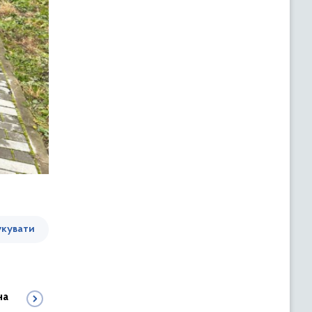
кувати
на