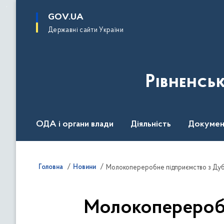
до
основного
GOV.UA
вмісту
Державні сайти України
Рівненсь
ОДА і органи влади
Діяльність
Докумен
Воєнний стан
Головна
Новини
Молокопереробне підприємство з Дуб
Молокопереробн