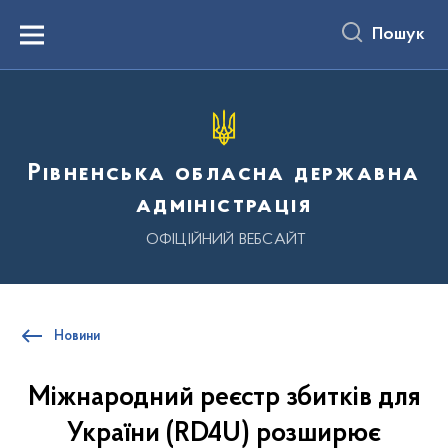
до
основного
Пошук
вмісту
Menu
Рівненська обласна державна
адміністрація
ОФІЦІЙНИЙ ВЕБСАЙТ
Новини
Міжнародний реєстр збитків для
України (RD4U) розширює