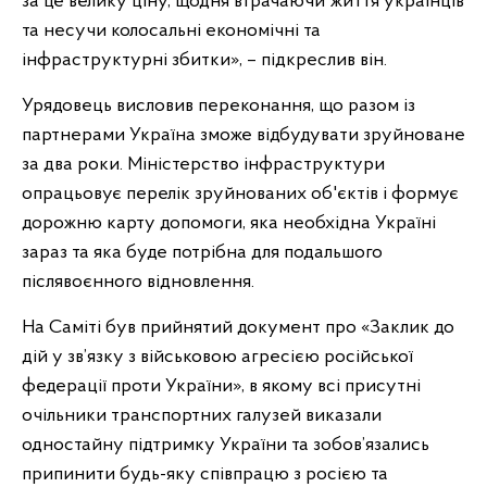
за це велику ціну, щодня втрачаючи життя українців
та несучи колосальні економічні та
інфраструктурні збитки», – підкреслив він.
Урядовець висловив переконання, що разом із
партнерами Україна зможе відбудувати зруйноване
за два роки. Міністерство інфраструктури
опрацьовує перелік зруйнованих об'єктів і формує
дорожню карту допомоги, яка необхідна Україні
зараз та яка буде потрібна для подальшого
післявоєнного відновлення.
На Саміті був прийнятий документ про «Заклик до
дій у зв’язку з військовою агресією російської
федерації проти України», в якому всі присутні
очільники транспортних галузей виказали
одностайну підтримку України та зобов’язались
припинити будь-яку співпрацю з росією та