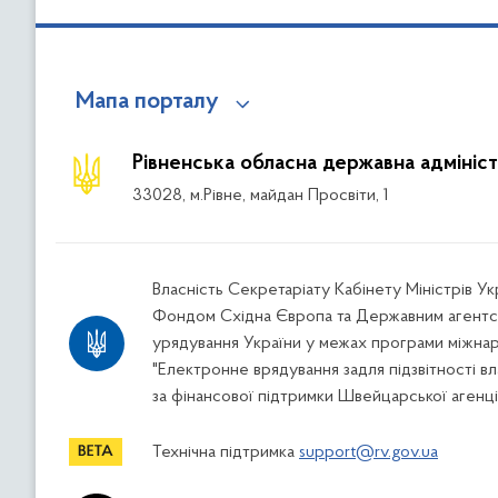
Мапа порталу
Рівненська обласна державна адмініст
33028, м.Рівне, майдан Просвіти, 1
Власність Секретаріату Кабінету Міністрів У
Фондом Східна Європа та Державним агентс
урядування України у межах програми міжна
"Електронне врядування задля підзвітності вл
за фінансової підтримки Швейцарської агенці
Технічна підтримка
support@rv.gov.ua