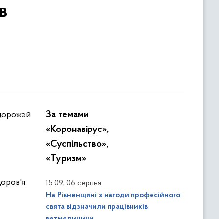
в
За темами
одорожей
«Коронавірус»,
«Суспільство»,
«Туризм»
доров'я
,
15:09
06 серпня
На Рівненщині з нагоди професійного
свята відзначили працівників
ветмедицини