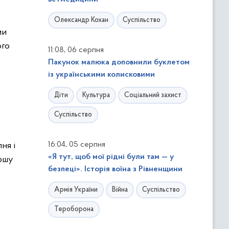
Олександр Кохан
Суспільство
ми
ого
,
11:08
06 серпня
Пакунок малюка доповнили буклетом
із українськими колисковими
Діти
Культура
Соціальний захист
Суспільство
,
16:04
05 серпня
ня і
«Я тут, щоб мої рідні були там — у
ершу
безпеці». Історія воїна з Рівненщини
Армія України
Війна
Суспільство
Тероборона