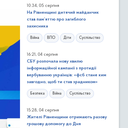
,
10:34
05 серпня
На Рівненщині дитячий майданчик
став пам’яттю про загиблого
захисника
Війна
ВПО
Діти
Суспільство
,
16:21
04 серпня
СБУ розпочала нову хвилю
інформаційної кампанії з протидії
вербуванню українців: «фсб стане ким
завгодно, щоб ти став зрадником»
Безпека
Війна
Суспільство
,
15:28
04 серпня
Жителі Рівненщини отримають разову
грошову допомогу до Дня