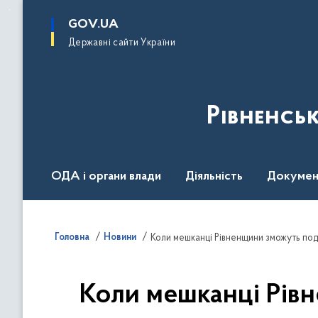
до
основного
GOV.UA
вмісту
Державні сайти України
Рівненсь
ОДА і органи влади
Діяльність
Докумен
Воєнний стан
Головна
Новини
Коли мешканці Рівненщини зможуть под
Коли мешканці Рів