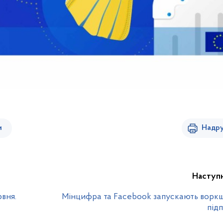
и
Надру
Наступ
рвня.
Мінцифра та Facebook запускають ворк
під