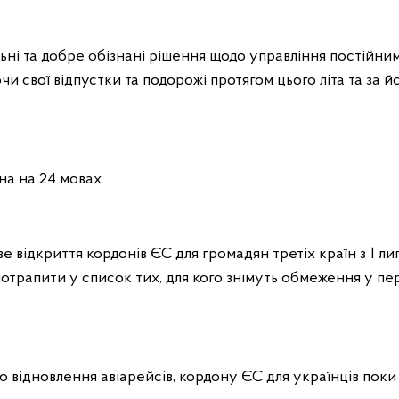
ьні та добре обізнані рішення щодо управління постійни
и свої відпустки та подорожі протягом цього літа та за й
на на 24 мовах.
 відкриття кордонів ЄС для громадян третіх країн з 1 лип
 потрапити у список тих, для кого знімуть обмеження у п
 відновлення авіарейсів, кордону ЄС для українців поки