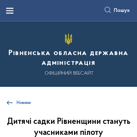
до
основного
Пошук
вмісту
Menu
Рівненська обласна державна
адміністрація
ОФІЦІЙНИЙ ВЕБСАЙТ
Новини
Дитячі садки Рівненщини стануть
учасниками пілоту