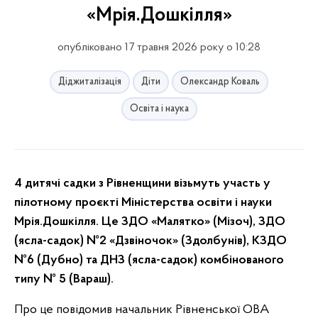
«Мрія.Дошкілля»
опубліковано 17 травня 2026 року о 10:28
Діджиталізація
Діти
Олександр Коваль
Освіта і наука
4 дитячі садки з Рівненщини візьмуть участь у
пілотному проєкті Міністерства освіти і науки
Мрія.Дошкілля. Це ЗДО «Малятко» (Мізоч), ЗДО
(ясла-садок) №2 «Дзвіночок» (Здолбунів), КЗДО
№6 (Дубно) та ДНЗ (ясла-садок) комбінованого
типу № 5 (Вараш).
Про це повідомив начальник Рівненської ОВА