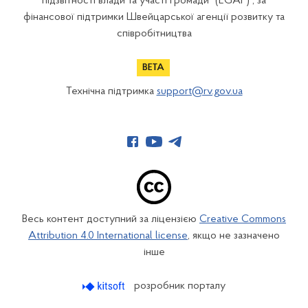
підзвітності влади та участі громади" (EGAP) , за
фінансової підтримки Швейцарської агенції розвитку та
співробітництва
Технічна підтримка
support@rv.gov.ua
Весь контент доступний за ліцензією
Creative Commons
Attribution 4.0 International license
, якщо не зазначено
інше
розробник порталу