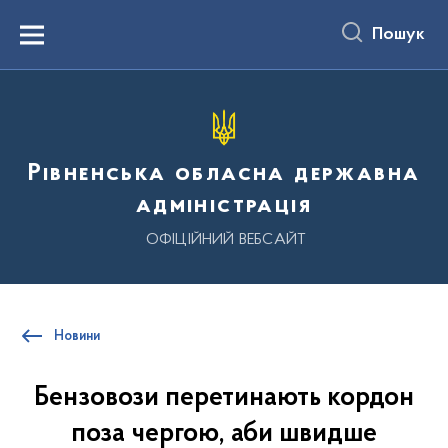
до
основного
Пошук
вмісту
Menu
Рівненська обласна державна
адміністрація
ОФІЦІЙНИЙ ВЕБСАЙТ
Новини
Бензовози перетинають кордон
поза чергою, аби швидше