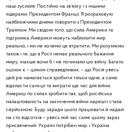
наші зусилля. Постійно на зв’язку і з іншими
лідерами, Президентом Франції. Я розраховую
найближчими днями говорити з Президентом
Трампом. Ми свідомі того, що сила Америки та
підтримка Америки можуть наблизити мир
реально, і ми не хочемо це втратити. Ми розуміємо
також і те, що в Росії немає реального бажання
миру, інакше вони б і не починали цю війну. Багато
оцінок є – цілком справедливих, – що Росія увесь
цей рік намагається зробити тільки одне, а саме:
відкласти санкції та виграти ще час для війни.
Америці по силах зробити так, щоб російська
налаштованість на закінчення війни нарешті стала
серйозною. Буду заради цього працювати й надалі
на сто відсотків – увесь мій час саме цьому зараз
присвячений. Україні потрібен мир, і Україна