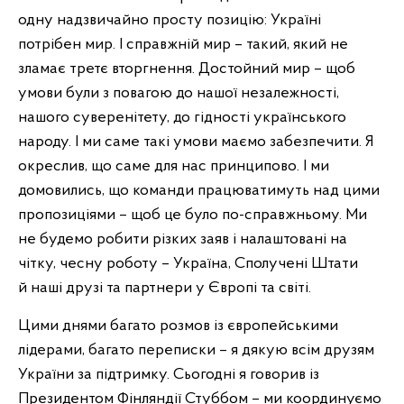
одну надзвичайно просту позицію: Україні
потрібен мир. І справжній мир – такий, який не
зламає третє вторгнення. Достойний мир – щоб
умови були з повагою до нашої незалежності,
нашого суверенітету, до гідності українського
народу. І ми саме такі умови маємо забезпечити. Я
окреслив, що саме для нас принципово. І ми
домовились, що команди працюватимуть над цими
пропозиціями – щоб це було по-справжньому. Ми
не будемо робити різких заяв і налаштовані на
чітку, чесну роботу – Україна, Сполучені Штати
й наші друзі та партнери у Європі та світі.
Цими днями багато розмов із європейськими
лідерами, багато переписки – я дякую всім друзям
України за підтримку. Сьогодні я говорив із
Президентом Фінляндії Стуббом – ми координуємо