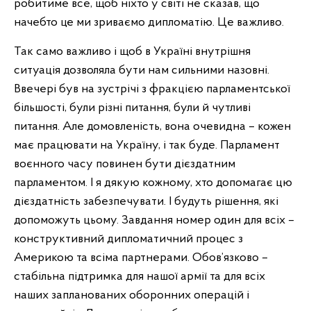
робитиме все, щоб ніхто у світі не сказав, що
начебто це ми зриваємо дипломатію. Це важливо.
Так само важливо і щоб в Україні внутрішня
ситуація дозволяла бути нам сильними назовні.
Ввечері був на зустрічі з фракцією парламентської
більшості, були різні питання, були й чутливі
питання. Але домовленість, вона очевидна – кожен
має працювати на Україну, і так буде. Парламент
воєнного часу повинен бути дієздатним
парламентом. І я дякую кожному, хто допомагає цю
дієздатність забезпечувати. І будуть рішення, які
допоможуть цьому. Завдання номер один для всіх –
конструктивний дипломатичний процес з
Америкою та всіма партнерами. Обов’язково –
стабільна підтримка для нашої армії та для всіх
наших запланованих оборонних операцій і