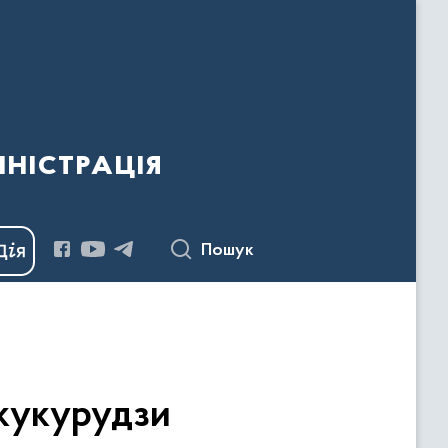
ністрація
Пошук
 кукурудзи