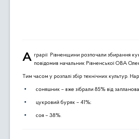
Аграрії Рівненщини розпочали збирання кукурудзи. Цю культуру посіяли на площі 90 тис. га. Про це
повідомив начальник Рівненської ОВА Оле
Тим часом у розпалі збір технічних культур. Нара
соняшник – вже зібрали 85% від запланова
цукровий буряк – 41%;
соя – 38%.