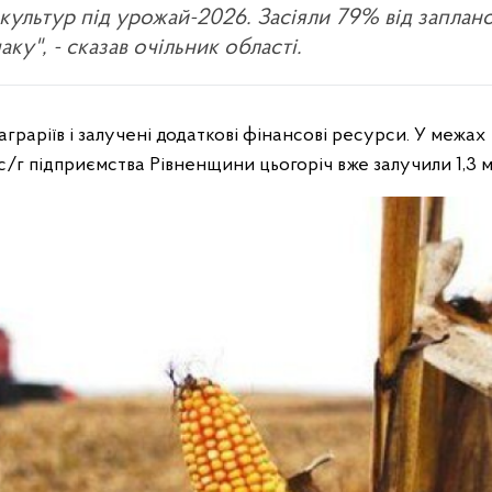
культур під урожай-2026. Засіяли 79% від заплан
у", - сказав очільник області.
аграріїв і залучені додаткові фінансові ресурси. У межах
/г підприємства Рівненщини цьогоріч вже залучили 1,3 м