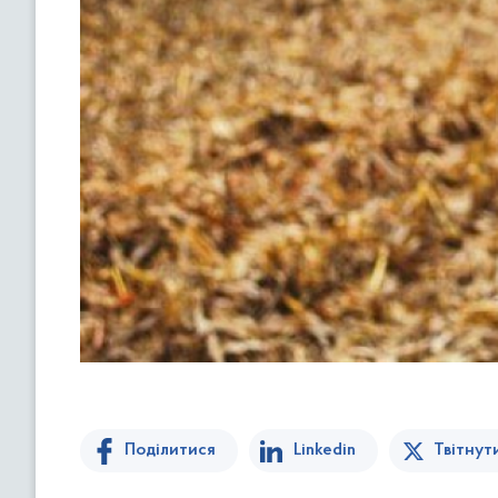
Поділитися
Linkedin
Твітнут