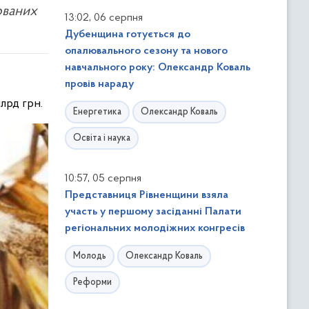
ованих
,
13:02
06 серпня
Дубенщина готується до
опалювального сезону та нового
навчального року: Олександр Коваль
провів нараду
лрд грн.
Енергетика
Олександр Коваль
Освіта і наука
,
10:57
05 серпня
Представниця Рівненщини взяла
участь у першому засіданні Палати
регіональних молодіжних конгресів
Молодь
Олександр Коваль
Реформи