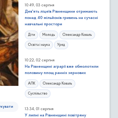
,
10:49
03 серпня
Дев'ять ліцеїв Рівненщини отримають
понад 40 мільйонів гривень на сучасні
навчальні простори
Діти
Молодь
Олександр Коваль
Освіта і наука
Уряд
,
10:22
02 серпня
На Рівненщині аграрії вже обмолотили
половину площ ранніх зернових
АПК
Олександр Коваль
Суспільство
кувати
,
13:34
01 серпня
У липні на Рівненщині повітряну