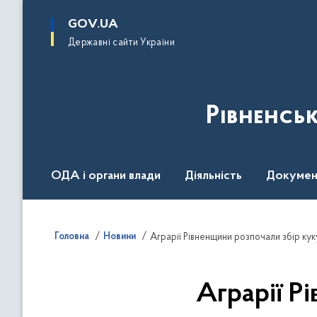
до
основного
GOV.UA
вмісту
Державні сайти України
Рівненсь
ОДА і органи влади
Діяльність
Докумен
Воєнний стан
Головна
Новини
Аграрії Рівненщини розпочали збір ку
Аграрії Р