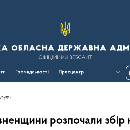
ка обласна державна адмі
ОФІЦІЙНИЙ ВЕБСАЙТ
ти
Громадськості
Пресцентр
курудзи
івненщини розпочали збір