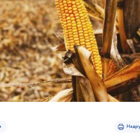
и
Надру