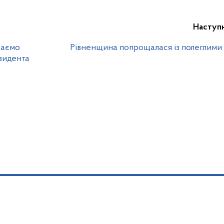
Наступ
даємо
Рівненщина попрощалася із полеглими
езидента