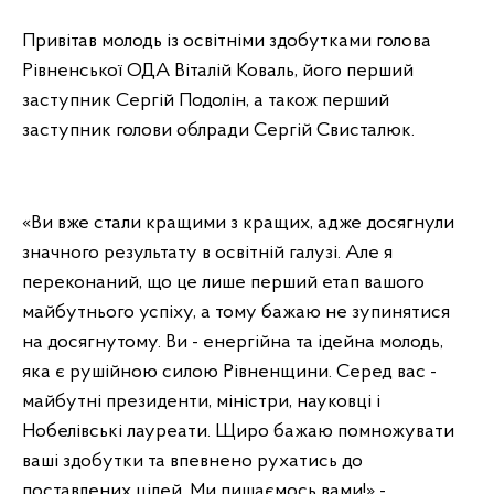
Привітав молодь із освітніми здобутками голова
Рівненської ОДА Віталій Коваль, його перший
заступник Сергій Подолін, а також перший
заступник голови облради Сергій Свисталюк.
«Ви вже стали кращими з кращих, адже досягнули
значного результату в освітній галузі. Але я
переконаний, що це лише перший етап вашого
майбутнього успіху, а тому бажаю не зупинятися
на досягнутому. Ви - енергійна та ідейна молодь,
яка є рушійною силою Рівненщини. Серед вас -
майбутні президенти, міністри, науковці і
Нобелівські лауреати. Щиро бажаю помножувати
ваші здобутки та впевнено рухатись до
поставлених цілей. Ми пишаємось вами!» -