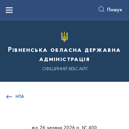
до
основного
Пошук
вмісту
Menu
Рівненська обласна державна
адміністрація
ОФІЦІЙНИЙ ВЕБСАЙТ
НПА
від 26 червня 2026 р. № 400