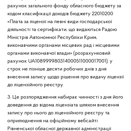
рахунок загального фонду обласного бюджету за
кодом класифікації доходів бюджету 22010200
«Плата за ліцензії на певні види господарської
діяльності та сертифікати, що видаються Радою
Міністрів Автономної Республіки Крим,
виконавчими органами місцевих рад і місцевими
органами виконавчої влади» (розрахунковий
рахунок UA108999980314000511000017001), у
строк не пізніше десяти робочих днів з дня
внесення запису щодо рішення про видачу ліцензії
до ліцензійного реєстру.
3. Це розпорядження набирає чинності з дня його
доведення до відома ліцензіата шляхом внесення
запису про нього до ліцензійного реєстру та
оприлюднення на офіційному вебсайті
Рівненської обласної державної адміністрації