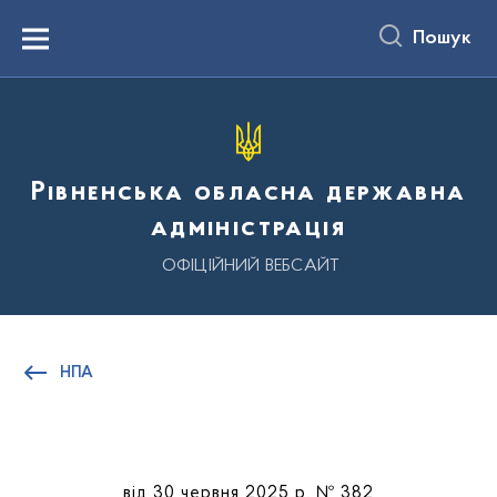
до
основного
Пошук
вмісту
Menu
Рівненська обласна державна
адміністрація
ОФІЦІЙНИЙ ВЕБСАЙТ
НПА
від 30 червня 2025 р. № 382