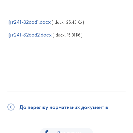
r241-32dod1.docx
( .docx , 25.43 Кб )
r241-32dod2.docx
( .docx , 15.81 Кб )
До переліку нормативних документів