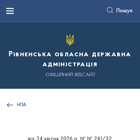
до
основного
Пошук
вмісту
Menu
Рівненська обласна державна
адміністрація
ОФІЦІЙНИЙ ВЕБСАЙТ
НПА
від 24 квітня 2026 р. № № 241/32