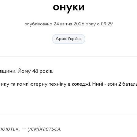
онуки
опубліковано 24 квітня 2026 року о 09:29
Армія України
івщини. Йому 48 років.
ку та комп’ютерну техніку в коледжі. Нині - воїн 2 бата
цюють», — усміхається.