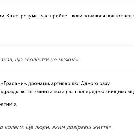
и. Каже, розумів: час прийде. І коли почалося повномас
знав, що зволікати не можна».
д «Градами», дронами, артилерією. Одного разу
підрозділ встиг змінити позицію, і попередню знищило вщ
атимів.
о колеги. Це люди, яким довіряєш життя».