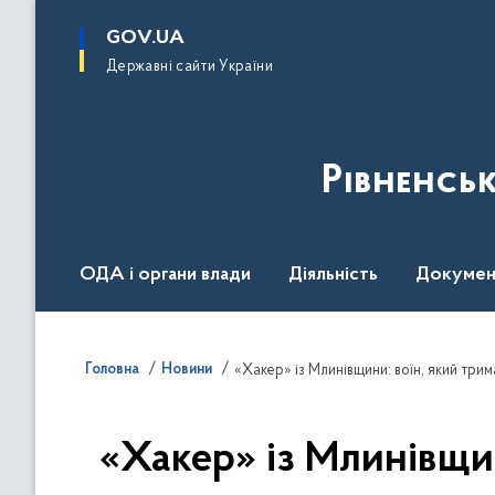
до
основного
GOV.UA
вмісту
Державні сайти України
Рівненсь
ОДА і органи влади
Діяльність
Докумен
Воєнний стан
Головна
Новини
«Хакер» із Млинівщини: воїн, який три
«Хакер» із Млинівщи