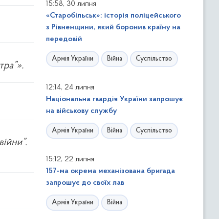
,
15:58
30 липня
«Старобільськ»: історія поліцейського
з Рівненщини, який боронив країну на
передовій
Армія України
Війна
Суспільство
тра”».
,
12:14
24 липня
Національна гвардія України запрошує
на військову службу
Армія України
Війна
Суспільство
війни”.
,
15:12
22 липня
157-ма окрема механізована бригада
запрошує до своїх лав
Армія України
Війна