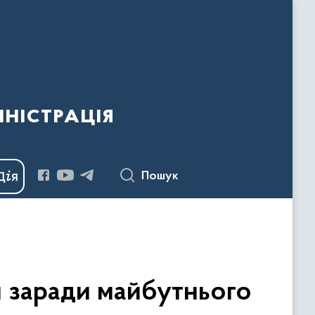
ністрація
Пошук
й заради майбутнього