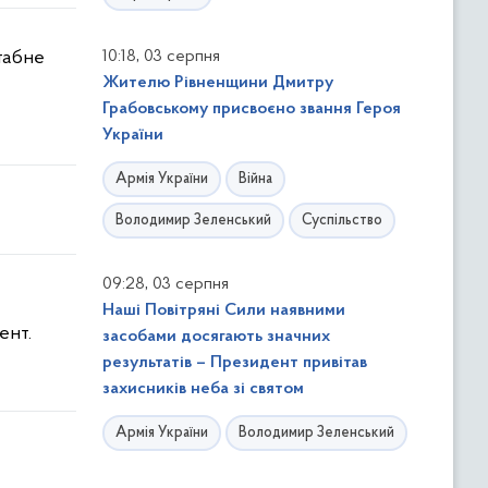
,
штабне
10:18
03 серпня
Жителю Рівненщини Дмитру
Грабовському присвоєно звання Героя
України
Армія України
Війна
Володимир Зеленський
Суспільство
,
09:28
03 серпня
Наші Повітряні Сили наявними
ент.
засобами досягають значних
результатів – Президент привітав
захисників неба зі святом
Армія України
Володимир Зеленський