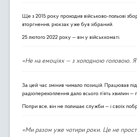
Ще з 2015 року проходив військово-польові збор
вторгнення, рюкзак уже був зібраний.
25 лютого 2022 року — він у військкоматі.
«Не на емоціях — з холодною головою. Я 
За цей час змінив чимало позицій. Працював пі
радіоперехоплення дало всього п’ять хвилин — 
Попри все, він не полишає служби — і своїх побр
«Ми разом уже чотири роки. Це не прост