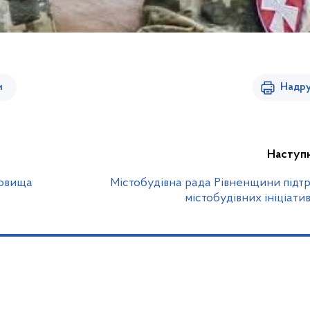
и
Надру
Наступ
ховища
Містобудівна рада Рівненщини підт
містобудівних ініціати