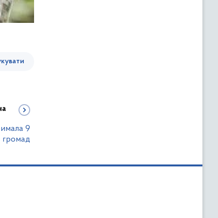
кувати
на
римала 9
в громад