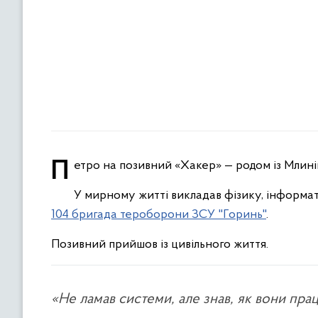
Петро на позивний «Хакер» — родом із Млин
У мирному житті викладав фізику, інформати
104 бригада тероборони ЗСУ "Горинь"
.
Позивний прийшов із цивільного життя.
«Не ламав системи, але знав, як вони пра