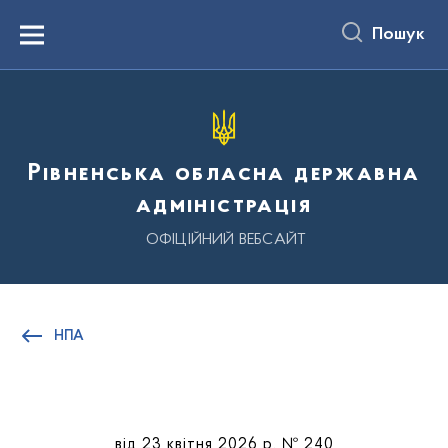
до
основного
Пошук
вмісту
Menu
Рівненська обласна державна
адміністрація
ОФІЦІЙНИЙ ВЕБСАЙТ
НПА
від 23 квітня 2026 р. № 240