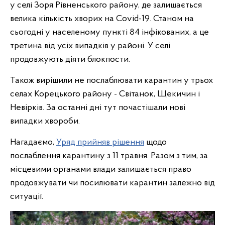
у селі Зоря Рівненського району, де залишається
велика кількість хворих на Covid-19. Станом на
сьогодні у населеному пункті 84 інфікованих, а це
третина від усіх випадків у районі. У селі
продовжують діяти блокпости.
Також вирішили не послаблювати карантин у трьох
селах Корецького району - Світанок, Щекичин і
Невірків. За останні дні тут почастішали нові
випадки хвороби.
Нагадаємо,
Уряд прийняв рішення
щодо
послаблення карантину з 11 травня. Разом з тим, за
місцевими органами влади залишається право
продовжувати чи посилювати карантин залежно від
ситуації.