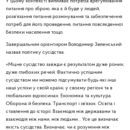
У цьому контексті випливає потреба врегулювання
питання про зброю, яка є й буде у людей,
розв’язання питання розмінування та забезпечення
потреб для його проведення, питання повсякденної
безпеки населення тощо.
Завершальним орієнтиром Володимир Зеленський
назвав політику сусідства.
«Міцне сусідство завжди є результатом дуже різних,
дуже глибоких речей. Фактично успішним
сусідством ми можемо підсумувати будь-які інші
наші успіхи у своїй країні, у своєму регіоні та в
глобальних відносинах. Економіка та культура.
Оборона й безпека. Транспорт і зв’язок. Освіта і
ставлення до історії. Взаємодія між державами та
взаємодія між нами, між людьми… Усе це визначає
якість сусідства. Визначає, чи є розуміння між