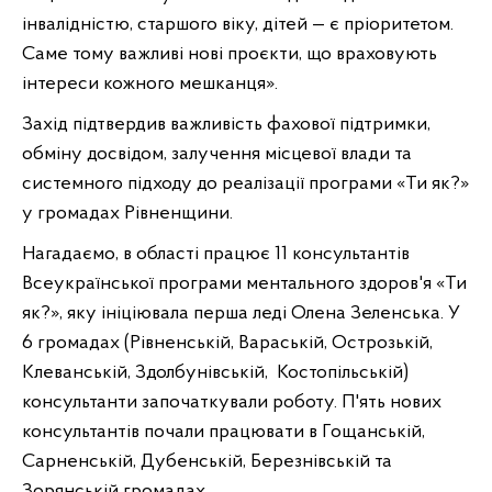
інвалідністю, старшого віку, дітей — є пріоритетом.
Саме тому важливі нові проєкти, що враховують
інтереси кожного мешканця».
Захід підтвердив важливість фахової підтримки,
обміну досвідом, залучення місцевої влади та
системного підходу до реалізації програми «Ти як?»
у громадах Рівненщини.
Нагадаємо, в області працює 11 консультантів
Всеукраїнської програми ментального здоров'я «Ти
як?», яку ініціювала перша леді Олена Зеленська. У
6 громадах (Рівненській, Вараській, Острозькій,
Клеванській, Здолбунівській, Костопільській)
консультанти започаткували роботу. П'ять нових
консультантів почали працювати в Гощанській,
Сарненській, Дубенській, Березнівській та
Зорянській громадах.