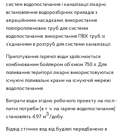
систем водопостачання і каналізації лікарні;
встановлення водорозбірних приладів з
аераційними насадками; використання
поліпропіленових труб для системи
водопостачання; використання ПВХ труб зі
з’єднанням в розтруб для системи каналізації.
Приготування гарячої води здійснюється
комбінованим бойлером об’ємом 750 л. Для
поливання території лікарні використовуються
існуючі поливальні крани на існуючій мережі
водопостачання.
Витрати води згідно робочого проекту на госп.-
питні потреби (в т. ч. на гаряче водопостачання)
3
становлять 4,97 м
/добу.
Відвід стічних вод від будівлі передбачено в