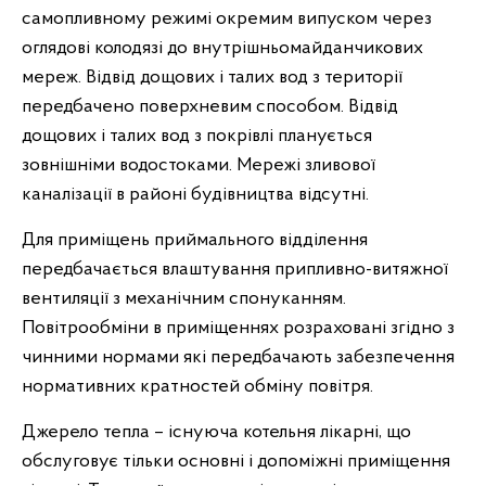
самопливному режимі окремим випуском через
оглядові колодязі до внутрішньомайданчикових
мереж. Відвід дощових і талих вод з території
передбачено поверхневим способом. Відвід
дощових і талих вод з покрівлі планується
зовнішніми водостоками. Мережі зливової
каналізації в районі будівництва відсутні.
Для приміщень приймального відділення
передбачається влаштування припливно-витяжної
вентиляції з механічним спонуканням.
Повітрообміни в приміщеннях розраховані згідно з
чинними нормами які передбачають забезпечення
нормативних кратностей обміну повітря.
Джерело тепла – існуюча котельня лікарні, що
обслуговує тільки основні і допоміжні приміщення