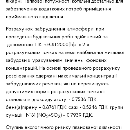
лікарні. Теплової потужності котельні достатньо для
забезпечення додаткових потреб приміщення
приймального відділення.
Розрахунок забруднення атмосфери при
проведенні будівельних робіт здійснений за
допомогою ПК «ЕОЛ 2000[h]» в 2-х
розрахункових точках на межі найближчої житлової
забудови з урахуванням значень фонових
концентрацій. На основі проведеного розрахунку
розсіювання одержані максимальні концентрації
забруднюючих речовин, які не перевищують
допустимих норм в розрахункових точках і
становлять: діоксиду азоту - 0,7536 ГДК;
бенз(а)пірену – 0,8761 ГДК; сажі - 0,5246 ГДК; групи
сумації №31 (NO
+SO
) – 0,7939 ГДК.
2
2
Ступінь екологічного ризику планованої діяльності