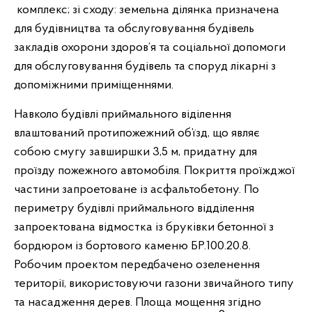
комплекс; зі сходу: земельна ділянка призначена
для будівництва та обслуговування будівель
закладів охорони здоров’я та соціальної допомоги
для обслуговування будівель та споруд лікарні з
допоміжними приміщеннями.
Навколо будівлі приймального віділення
влаштований протипожежний об’їзд, що являє
собою смугу завширшки 3,5 м, придатну для
проїзду пожежного автомобіля. Покриття проїжджої
частини запроетоване із асфальтобетону. По
периметру будівлі приймального відділення
запроектована відмостка із бруківки бетонної з
бордюром із бортового каменю БР.100.20.8.
Робочим проектом передбачено озеленення
території, використовуючи газони звичайного типу
та насадження дерев. Площа мощення згідно