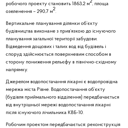
2
робочого проекту становить 1863,2 м
, площа
2
озеленення – 290,7 м
.
Вертикальне планування ділянки об’єкту
будівництва виконане з прив’язкою до існуючого
планування загальної території забудови.
Відведення дощових і талих вод від будівель і
споруд здійснюється поверхневим способом в
сторону пониження рельєфу в північно-східному
напрямку.
Джерелом водопостачання лікарні є водопровідна
мережа міста Рівне. Водопостачання об’єкту
(будівля приймального відділення) передбачається
від внутрішньої мережі водопостачання лікарні
після існуючого лічильника КВБ-10.
Робочим проектом передбачається: реконструкція