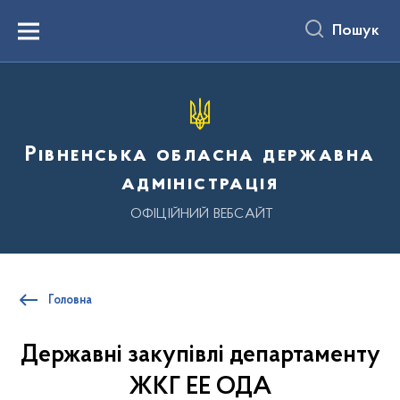
до
основного
Пошук
вмісту
Menu
Рівненська обласна державна
адміністрація
ОФІЦІЙНИЙ ВЕБСАЙТ
Головна
Державні закупівлі департаменту
ЖКГ ЕЕ ОДА