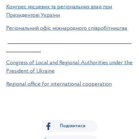
Конгрес місцевих та регіональних влад при
Президентові України
Регіональний офіс міжнародного співробітництва
__________________________________________________
______________
Congress of Local and Regional Authorities under the
President of Ukraine
Regional office for international cooperation
Поділитися