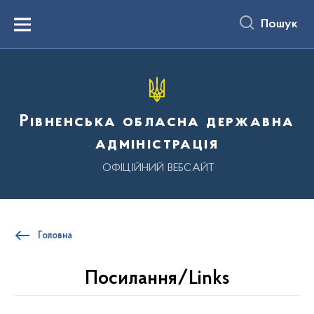
до
основного
Пошук
вмісту
Menu
Рівненська обласна державна
адміністрація
ОФІЦІЙНИЙ ВЕБСАЙТ
Головна
Посилання/Links