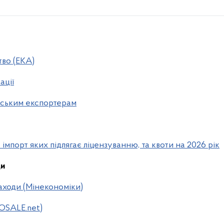
тво (ЕКА)
ації
нським експортерам
а імпорт яких підлягає ліцензуванню, та квоти на 2026 рік
ди
аходи (Мінекономіки)
POSALE.net)