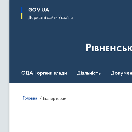
до
основного
GOV.UA
вмісту
Державні сайти України
Рівненсь
ОДА і органи влади
Діяльність
Докумен
Воєнний стан
Головна
Експортерам