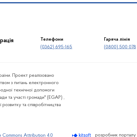
Телефони
Гаряча лінія
рація
(0362) 695-165
(0800) 500 078
країни. Проект реалізовано
твом з питань електронного
родної технічної допомоги
ади та участі громади" (EGAP) ,
ї розвитку та співробітництва
розробник порталу
e Commons Attribution 4.0