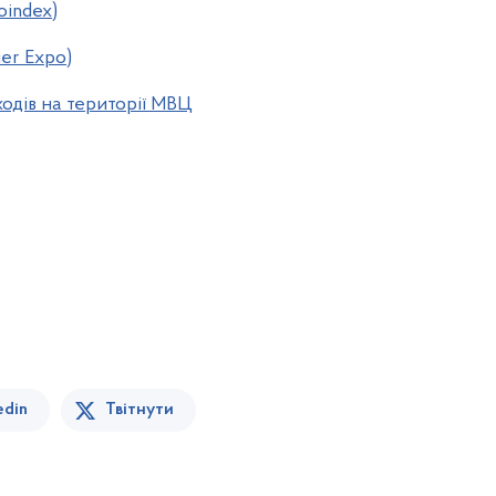
oindex)
er Expo)
ходів на території МВЦ
edin
Твітнути