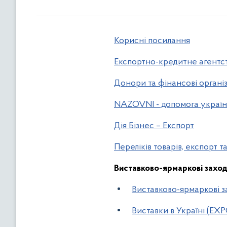
Корисні посилання
Експортно-кредитне агентс
Донори та фінансові організ
NAZOVNI - допомога украї
Дія Бізнес – Експорт
Переліків товарів, експорт т
Виставково-ярмаркові захо
Виставково-ярмаркові з
Виставки в Україні (EX