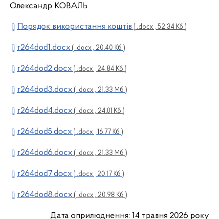
Олександр КОВАЛЬ
Порядок використання коштів
( .docx , 52.34 Кб )
r264dod1.docx
( .docx , 20.40 Кб )
r264dod2.docx
( .docx , 24.84 Кб )
r264dod3.docx
( .docx , 21.33 Мб )
r264dod4.docx
( .docx , 24.01 Кб )
r264dod5.docx
( .docx , 16.77 Кб )
r264dod6.docx
( .docx , 21.33 Мб )
r264dod7.docx
( .docx , 20.17 Кб )
r264dod8.docx
( .docx , 20.98 Кб )
Дата оприлюднення: 14 травня 2026 року