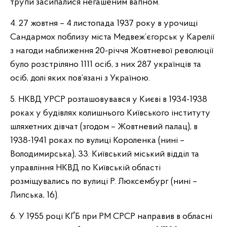
трупи засипалися негашеним вапном.
4. 27 жовтня – 4 листопада 1937 року в урочищі
Сандармох поблизу міста Медвеж’єгорськ у Карелії
з нагоди наближення 20-річчя Жовтневої революції
було розстріляно 1111 осіб, з них 287 українців та
осіб, долі яких пов’язані з Україною.
5. НКВД УРСР розташовувався у Києві в 1934-1938
роках у будівлях колишнього Київського інституту
шляхетних дівчат (згодом – Жовтневий палац), в
1938-1941 роках по вулиці Короленка (нині –
Володимирська), 33. Київський міський відділ та
управління НКВД по Київській області
розміщувались по вулиці Р. Люксембург (нині –
Липська, 16).
6. У 1955 році КҐБ при РМ СРСР направив в обласні