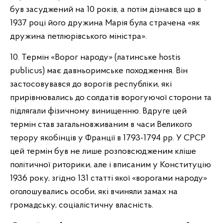
був засуджений на 10 років, а потім дізнався що в
1937 році його дружина Марія була страчена «як
дружина петлюрівського міністра».
10. Термін «Ворог народу» (латинське hostis
publicus) має давньоримське походження. Він
застосовувався до ворогів республіки, які
прирівнювались до солдатів ворогуючої сторони та
підлягали фізичному винищенню. Вдруге цей
термін став загальновживаним в часи Великого
терору якобінців у Франції в 1793-1794 рр. У СРСР
цей термін був не лише розповсюдженим кліше
політичної риторики, але і вписаним у Конституцію
1936 року, згідно 131 статті якої «ворогами народу»
оголошувались особи, які вчиняли замах на
громадську, соціалістичну власність.