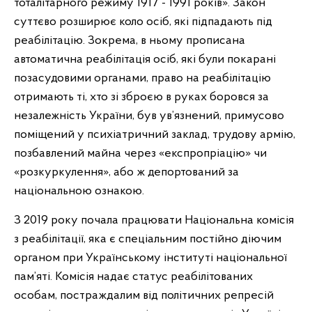
тоталітарного режиму 1917 - 1991 років». Закон
суттєво розширює коло осіб, які підпадають під
реабілітацію. Зокрема, в ньому прописана
автоматична реабілітація осіб, які були покарані
позасудовими органами, право на реабілітацію
отримають ті, хто зі зброєю в руках боровся за
незалежність України, був ув’язнений, примусово
поміщений у психіатричний заклад, трудову армію,
позбавлений майна через «експропріацію» чи
«розкуркулення», або ж депортований за
національною ознакою.
З 2019 року почала працювати Національна комісія
з реабілітації, яка є спеціальним постійно діючим
органом при Українському інституті національної
пам’яті. Комісія надає статус реабілітованих
особам, постраждалим від політичних репресій