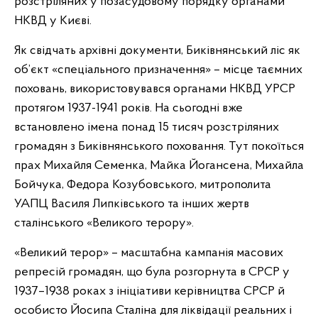
розстріляних у позасудовому порядку органами
НКВД у Києві.
Як свідчать архівні документи, Биківнянський ліс як
об’єкт «спеціального призначення» – місце таємних
поховань, використовувався органами НКВД УРСР
протягом 1937-1941 років. На сьогодні вже
встановлено імена понад 15 тисяч розстріляних
громадян з Биківнянського поховання. Тут покоїться
прах Михайля Семенка, Майка Йогансена, Михайла
Бойчука, Федора Козубовського, митрополита
УАПЦ Василя Липківського та інших жертв
сталінського «Великого терору».
«Великий терор» – масштабна кампанія масових
репресій громадян, що була розгорнута в СРСР у
1937–1938 роках з ініціативи керівництва СРСР й
особисто Йосипа Сталіна для ліквідації реальних і