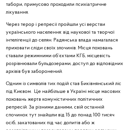
табори, примусово проходили психіатричне
лікування.
Через терор і репресії пройшли усі верстви
українського населення: від наукової та творчої
інтелігенції до селян. Радянська влада намагалася
приховати сліди своїх злочинів. Місця поховань
ставали режимними об’єктами КГБ, місцевість
розрівнювали бульдозерами, доступ до відповідних
архівів був заборонений.
Одним із символів тих подій став Биківнянський ліс
під Києвом. Це найбільше в Україні місце масових
поховань жертв комуністичних політичних
репресій. За різними даними, свій останній
спочинок тут знайшли від 15 до понад 100 тисяч
осіб, закатованих під час допитів або ж