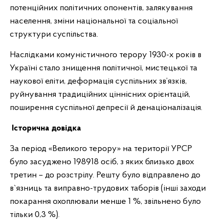
потенційних політичних опонентів, залякування
населення, зміни національної та соціальної
структури суспільства.
Наслідками комуністичного терору 1930-х років в
Україні стало знищення політичної, мистецької та
наукової еліти, деформація суспільних зв’язків,
руйнування традиційних ціннісних орієнтацій,
поширення суспільної депресії й денаціоналізація.
Історична довідка
За період «Великого терору» на території УРСР
було засуджено 198918 осіб, з яких близько двох
третин – до розстрілу. Решту було відправлено до
в`язниць та виправно-трудових таборів (інші заходи
покарання охоплювали менше 1 %, звільнено було
тільки 0,3 %).