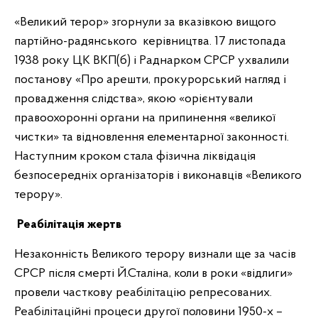
«Великий терор» згорнули за вказівкою вищого
партійно-радянського керівництва. 17 листопада
1938 року ЦК ВКП(б) і Раднарком СРСР ухвалили
постанову «Про арешти, прокурорський нагляд і
провадження слідства», якою «орієнтували
правоохоронні органи на припинення «великої
чистки» та відновлення елементарної законності.
Наступним кроком стала фізична ліквідація
безпосередніх організаторів і виконавців «Великого
терору».
Реабілітація жертв
Незаконність Великого терору визнали ще за часів
СРСР після смерті Й.Сталіна, коли в роки «відлиги»
провели часткову реабілітацію репресованих.
Реабілітаційні процеси другої половини 1950-х –