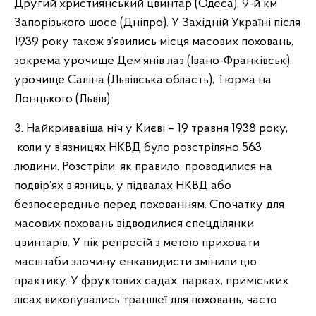
Другий християнський цвинтар (Одеса), 9-й км
Запорізького шосе (Дніпро). У Західній Україні після
1939 року також з’явились місця масових поховань,
зокрема урочище Дем’янів лаз (Івано-Франківськ),
урочище Саліна (Львівська область), Тюрма на
Лонцького (Львів).
3. Найкривавіша ніч у Києві – 19 травня 1938 року,
коли у в’язницях НКВД було розстріляно 563
людини. Розстріли, як правило, проводилися на
подвір’ях в’язниць, у підвалах НКВД або
безпосередньо перед похованням. Спочатку для
масових поховань відводилися спецділянки
цвинтарів. У пік репресій з метою приховати
масштаби злочину енкавидисти змінили цю
практику. У фруктових садах, парках, приміських
лісах викопувались траншеї для поховань, часто