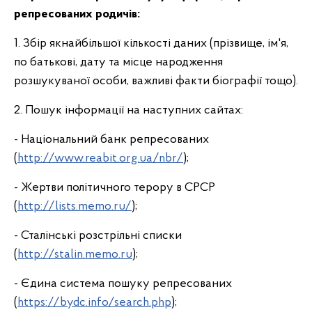
репресованих родичів:
1. Збір якнайбільшої кількості даних (прізвище, ім'я,
по батькові, дату та місце народження
розшукуваної особи, важливі факти біографії тощо).
2. Пошук інформації на наступних сайтах:
- Національний банк репресованих
(
http://www.reabit.org.ua/nbr/
);
- Жертви політичного терору в СРСР
(
http://lists.memo.ru/
);
- Сталінські розстрільні списки
(
http://stalin.memo.ru
);
- Єдина система пошуку репресованих
(
https://bydc.info/search.php
);