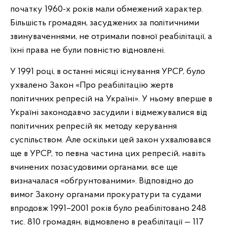
початку 1960-х років мали обмежений характер.
Більшість громадян, засуджених за політичними
звинуваченнями, не отримали повної реабілітації, а
їхні права не були повністю відновлені.
У 1991 році, в останні місяці існування УРСР, було
ухвалено Закон «Про реабілітацію жертв
політичних репресій на Україні». У ньому вперше в
Україні законодавчо засудили і відмежувалися від
політичних репресій як методу керування
суспільством. Але оскільки цей закон ухвалювався
ще в УРСР, то певна частина цих репресій, навіть
вчинених позасудовими органами, все ще
визначалася «обґрунтованими». Відповідно до
вимог Закону органами прокуратури та судами
впродовж 1991–2001 років було реабілітовано 248
тис. 810 громадян, відмовлено в реабілітації — 117