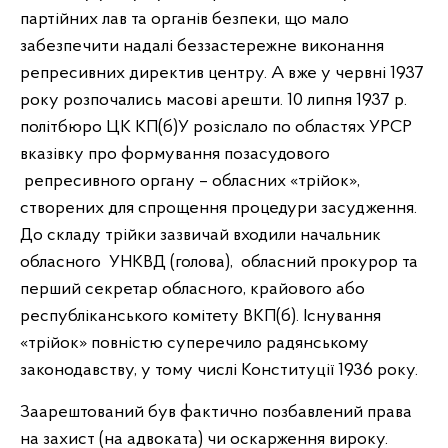
партійних лав та органів безпеки, що мало
забезпечити надалі беззастережне виконання
репресивних директив центру. А вже у червні 1937
року розпочались масові арешти. 10 липня 1937 р.
політбюро ЦК КП(б)У розіслало по областях УРСР
вказівку про формування позасудового
репресивного органу – обласних «трійок»,
створених для спрощення процедури засудження.
До складу трійки зазвичай входили начальник
обласного УНКВД (голова), обласний прокурор та
перший секретар обласного, крайового або
республіканського комітету ВКП(б). Існування
«трійок» повністю суперечило радянському
законодавству, у тому числі Конституції 1936 року.
Заарештований був фактично позбавлений права
на захист (на адвоката) чи оскарження вироку.