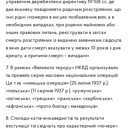
управління держбезпеки директиву №108 сс, де
дав вказівку повідомляти родичам розстріляних, що
їхні рідні «померли в місцях позбавлення волі, а в
необхідних випадках, при рішенні майнових або
інших правових питань, реєструвати в загсах
смерть розстріляних із видачею заявникам свідоцтв,
в яких дати смерті вказувати у межах 10 років з дня
арешту, а причини смерті – вигадані».
7. В рамках «Великого терору» НКВД організувало
та провело серію масових національних операцій.
Це т.зв. «німецька операція» (25 липня 1937 р.),
«польська» (11 серпня 1937 р.), «румунська»,
«латиська», «грецька», «іранська», «харбінська»,
«афганська», «проти болгар і македонців».
8. Спогади катів-енкаведистів та результати
ексгумації тіл свідчать про характерний «почерк»