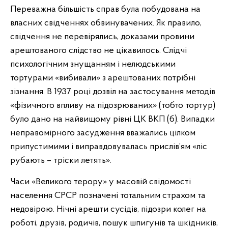
Переважна більшість справ була побудована на
власних свідченнях обвинувачених. Як правило,
свідчення не перевірялись, доказами провини
арештованого слідство не цікавилось. Слідчі
психологічним знущанням і нелюдськими
тортурами «вибивали» з арештованих потрібні
зізнання. В 1937 році дозвіл на застосування методів
«фізичного впливу на підозрюваних» (тобто тортур)
було дано на найвищому рівні ЦК ВКП (б). Випадки
неправомірного засудження вважались цілком
припустимими і виправдовувалась прислів’ям «ліс
рубають – тріски летять».
Часи «Великого терору» у масовій свідомості
населення СРСР позначені тотальним страхом та
недовірою. Нічні арешти сусідів, підозри колег на
роботі, друзів, родичів, пошук шпигунів та шкідників,