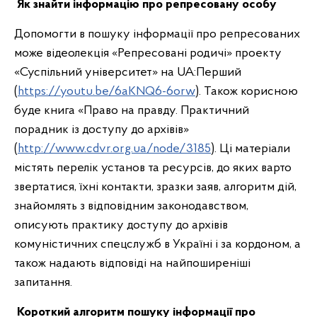
Як знайти інформацію про репресовану особу
Допомогти в пошуку інформації про репресованих
може відеолекція «Репресовані родичі» проекту
«Суспільний університет» на UA:Перший
(
https://youtu.be/6aKNQ6-6orw
). Також корисною
буде книга «Право на правду. Практичний
порадник із доступу до архівів»
(
http://www.cdvr.org.ua/node/3185
). Ці матеріали
містять перелік установ та ресурсів, до яких варто
звертатися, їхні контакти, зразки заяв, алгоритм дій,
знайомлять з відповідним законодавством,
описують практику доступу до архівів
комуністичних спецслужб в Україні і за кордоном, а
також надають відповіді на найпоширеніші
запитання.
Короткий алгоритм пошуку інформації про