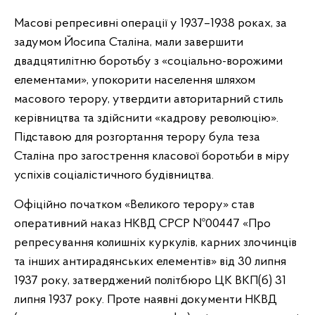
Масові репресивні операції у 1937–1938 роках, за
задумом Йосипа Сталіна, мали завершити
двадцятилітню боротьбу з «соціально-ворожими
елементами», упокорити населення шляхом
масового терору, утвердити авторитарний стиль
керівництва та здійснити «кадрову революцію».
Підставою для розгортання терору була теза
Сталіна про загострення класової боротьби в міру
успіхів соціалістичного будівництва.
Офіційно початком «Великого терору» став
оперативний наказ НКВД СРСР №00447 «Про
репресування колишніх куркулів, карних злочинців
та інших антирадянських елементів» від 30 липня
1937 року, затверджений політбюро ЦК ВКП(б) 31
липня 1937 року. Проте наявні документи НКВД