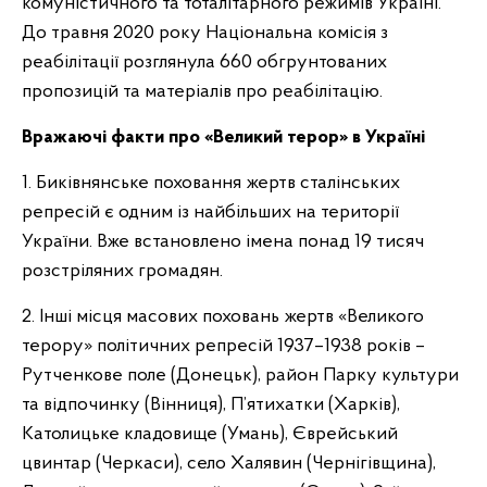
комуністичного та тоталітарного режимів Україні.
До травня 2020 року Національна комісія з
реабілітації розглянула 660 обгрунтованих
пропозицій та матеріалів про реабілітацію.
Вражаючі факти про «Великий терор» в Україні
1. Биківнянське поховання жертв сталінських
репресій є одним із найбільших на території
України. Вже встановлено імена понад 19 тисяч
розстріляних громадян.
2. Інші місця масових поховань жертв «Великого
терору» політичних репресій 1937–1938 років –
Рутченкове поле (Донецьк), район Парку культури
та відпочинку (Вінниця), П’ятихатки (Харків),
Католицьке кладовище (Умань), Єврейський
цвинтар (Черкаси), село Халявин (Чернігівщина),