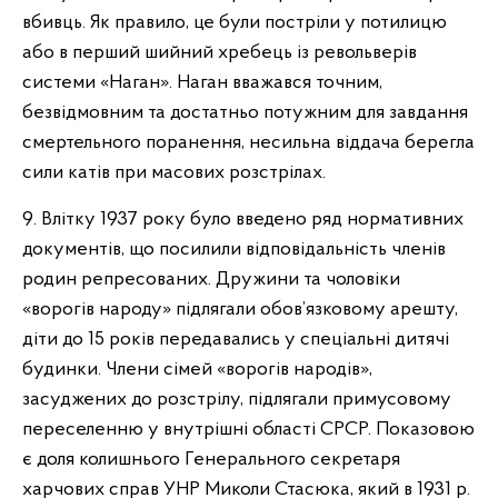
вбивць. Як правило, це були постріли у потилицю
або в перший шийний хребець із револьверів
системи «Наган». Наган вважався точним,
безвідмовним та достатньо потужним для завдання
смертельного поранення, несильна віддача берегла
сили катів при масових розстрілах.
9. Влітку 1937 року було введено ряд нормативних
документів, що посилили відповідальність членів
родин репресованих. Дружини та чоловіки
«ворогів народу» підлягали обов’язковому арешту,
діти до 15 років передавались у спеціальні дитячі
будинки. Члени сімей «ворогів народів»,
засуджених до розстрілу, підлягали примусовому
переселенню у внутрішні області СРСР. Показовою
є доля колишнього Генерального секретаря
харчових справ УНР Миколи Стасюка, який в 1931 р.