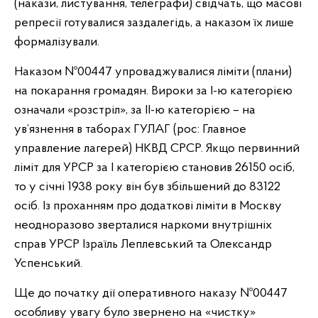
(накази, листування, телеграфи) свідчать, що масові
репресії готувалися заздалегідь, а наказом їх лише
формалізували.
Наказом №00447 упроваджувалися ліміти (плани)
на покарання громадян. Вироки за І-ю категорією
означали «розстріл», за ІІ-ю категорією – на
ув’язнення в таборах ГУЛАГ (рос: Главное
управление лагерей) НКВД СРСР. Якщо первинний
ліміт для УРСР за І категорією становив 26150 осіб,
то у січні 1938 року він був збільшений до 83122
осіб. Із проханням про додаткові ліміти в Москву
неодноразово зверталися наркоми внутрішніх
справ УРСР Ізраїль Леплевський та Олександр
Успенський.
Ще до початку дії оперативного наказу №00447
особливу увагу було звернено на «чистку»