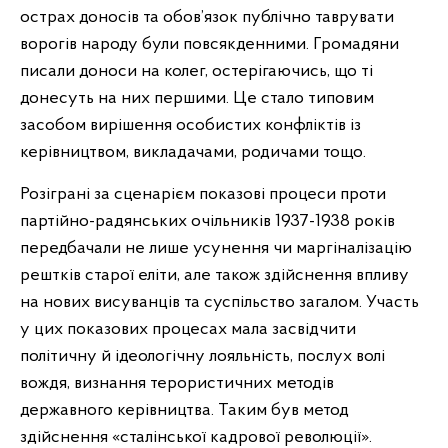
острах доносів та обов’язок публічно таврувати
ворогів народу були повсякденними. Громадяни
писали доноси на колег, остерігаючись, що ті
донесуть на них першими. Це стало типовим
засобом вирішення особистих конфліктів із
керівництвом, викладачами, родичами тощо.
Розіграні за сценарієм показові процеси проти
партійно-радянських очільників 1937-1938 років
передбачали не лише усунення чи маргіналізацію
рештків старої еліти, але також здійснення впливу
на нових висуванців та суспільство загалом. Участь
у цих показових процесах мала засвідчити
політичну й ідеологічну лояльність, послух волі
вождя, визнання терористичних методів
державного керівництва. Таким був метод
здійснення «сталінської кадрової революції».