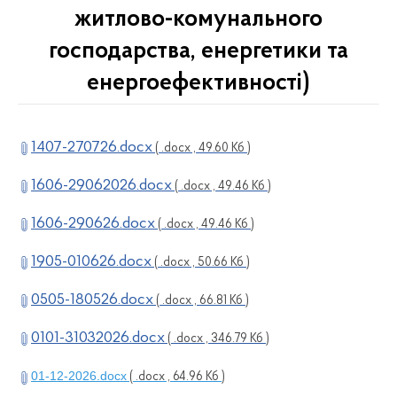
житлово-комунального
господарства, енергетики та
енергоефективності)
1407-270726.docx
( .docx , 49.60 Кб )
1606-29062026.docx
( .docx , 49.46 Кб )
1606-290626.docx
( .docx , 49.46 Кб )
1905-010626.docx
( .docx , 50.66 Кб )
0505-180526.docx
( .docx , 66.81 Кб )
0101-31032026.docx
( .docx , 346.79 Кб )
01-12-2026.docx
( .docx , 64.96 Кб )